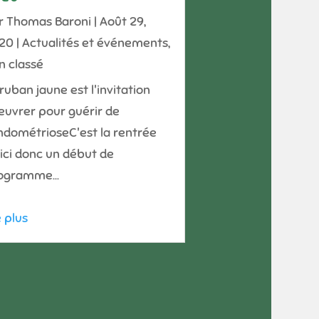
r
Thomas Baroni
|
Août 29,
20
|
Actualités et événements
,
n classé
ruban jaune est l'invitation
euvrer pour guérir de
endométrioseC'est la rentrée
oici donc un début de
rogramme...
e plus