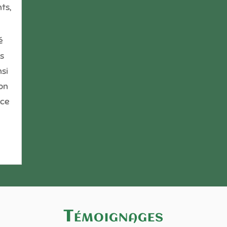
nts
,
é
s
si
on
nce
Témoignages