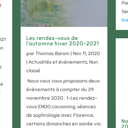
Pa
Ser
lir
Les rendez-vous de
021
l’automne hiver 2020-2021
on
par
Thomas Baroni
|
Nov 11, 2020
|
Actualités et événements
,
Non
e
classé
Nous vous vous proposons deux
ie
événements à compter du 29
e
novembre 2020 : 1-Les rendez-
vous ENDO cocooning, séances
de sophrologie avec Florence,
No
certains dimanches en soirée via
2