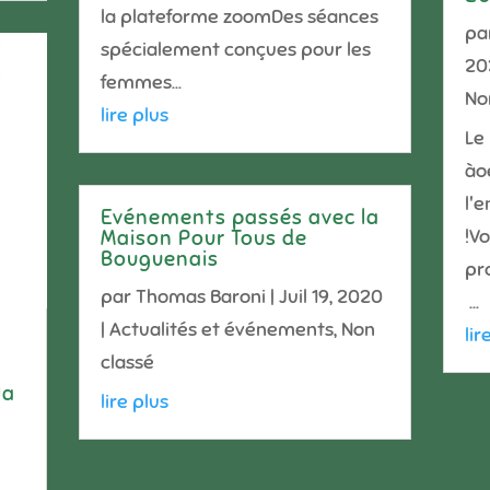
la plateforme zoomDes séances
pa
spécialement conçues pour les
20
femmes...
No
lire plus
Le 
ào
l'
Evénements passés avec la
!V
Maison Pour Tous de
Bouguenais
p
par
Thomas Baroni
|
Juil 19, 2020
...
|
Actualités et événements
,
Non
lir
classé
la
lire plus