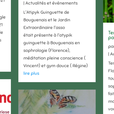
021
|
Actualités et événements
L'Atipyk Guinguette de
gle
Bouguenais et le Jardin
21
Extraordinaire l'asso
le
Te
était présente à l'atypik
pa
s
guinguette à Bouguenais en
pa
sophrologie (Florence),
|
A
méditation pleine conscience (
Te
Vincent) et gym douce ( Régine)
Fl
lire plus
to
so
fa
mo
vo